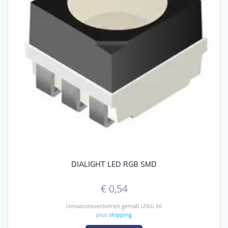
DIALIGHT LED RGB SMD
€
0,54
Umsatzsteuerbefreit gemäß UStG §6
plus
shipping