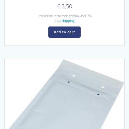
€
3,50
Umsatzsteuerbefreit gemäß UStG §6
plus
shipping
Add to cart