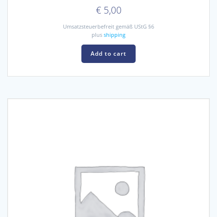
€
5,00
Umsatzsteuerbefreit gemäß UStG §6
plus
shipping
Add to cart