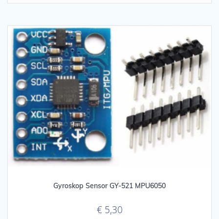
Gyroskop Sensor GY-521 MPU6050
€
5,30