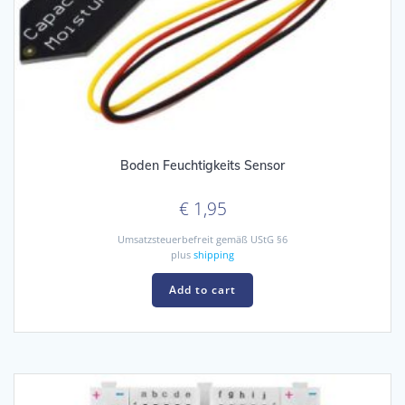
Boden Feuchtigkeits Sensor
€
1,95
Umsatzsteuerbefreit gemäß UStG §6
plus
shipping
Add to cart