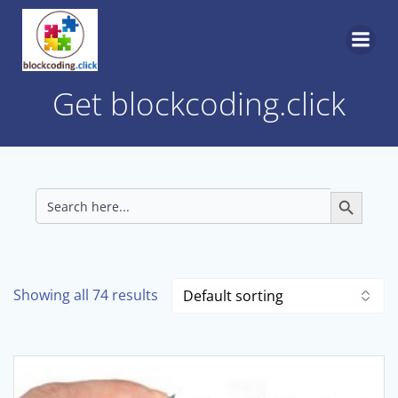
Skip
to
content
Get blockcoding.click
Search
Search
for:
Button
Showing all 74 results