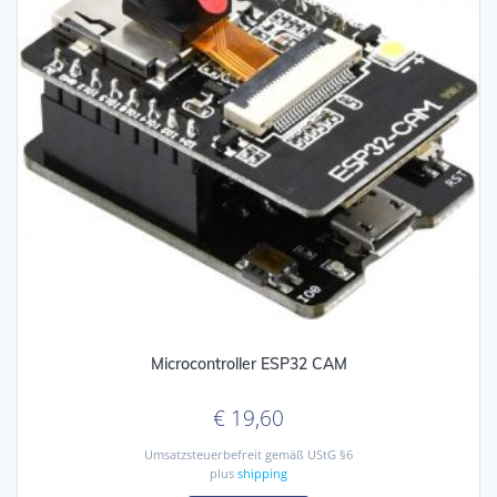
Microcontroller ESP32 CAM
€
19,60
Umsatzsteuerbefreit gemäß UStG §6
plus
shipping