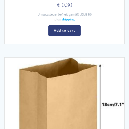
€
0,30
Umsatzsteuerbefreit gemäß UStG §6
plus
shipping
Add to cart