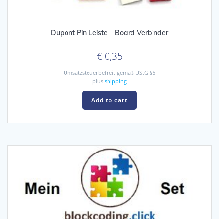
Dupont Pin Leiste – Board Verbinder
€
0,35
Umsatzsteuerbefreit gemäß UStG §6
plus
shipping
Add to cart