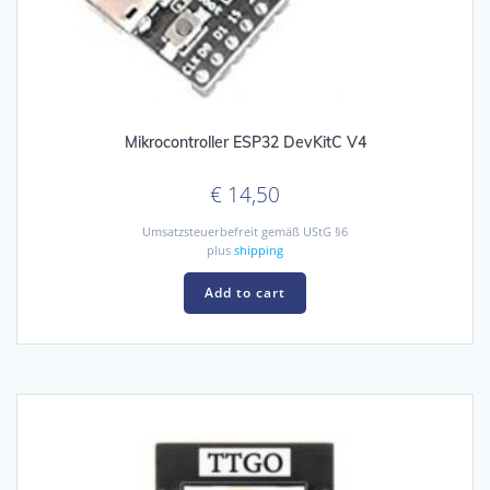
Mikrocontroller ESP32 DevKitC V4
€
14,50
Umsatzsteuerbefreit gemäß UStG §6
plus
shipping
Add to cart