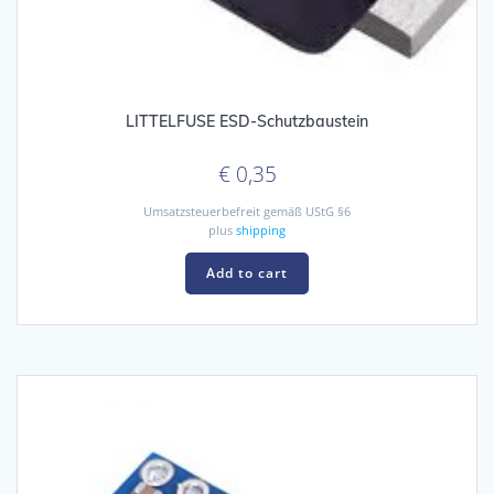
LITTELFUSE ESD-Schutzbaustein
€
0,35
Umsatzsteuerbefreit gemäß UStG §6
plus
shipping
Add to cart