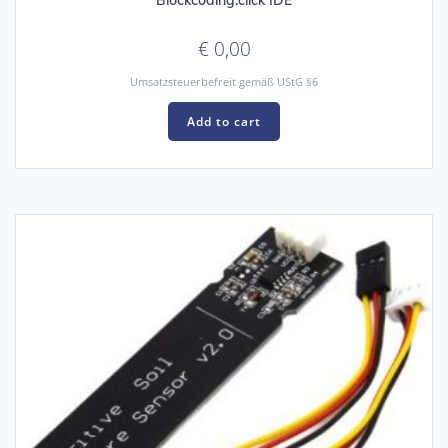
Blockcoding.click IDE
€
0,00
Umsatzsteuerbefreit gemäß UStG §6
Add to cart