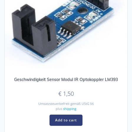
Geschwindigkeit Sensor Modul IR Optokoppler LM393
€
1,50
Umsatzsteuerbefreit gemäß UStG §6
plus
shipping
Add to cart