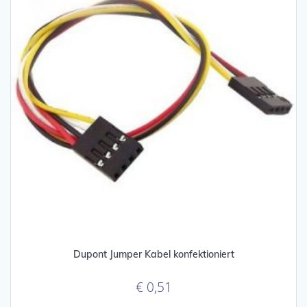
on
the
product
page
Dupont Jumper Kabel konfektioniert
€
0,51