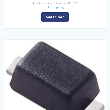
Umsatzsteuerbefreit gemäß UStG §6
plus
shipping
Add to cart