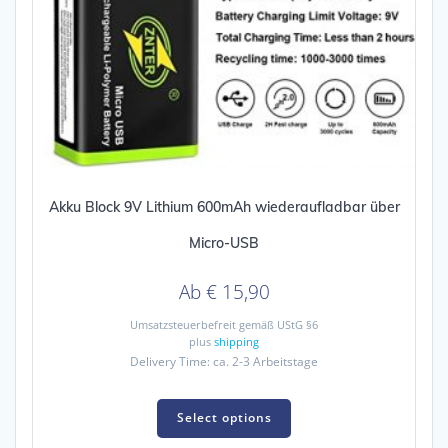
Akku Block 9V Lithium 600mAh wiederaufladbar über
Micro-USB
Ab
€
15,90
Umsatzsteuerbefreit gemäß UStG §6
plus
shipping
Delivery Time: ca. 2-3 Arbeitstage
This
product
Select options
has