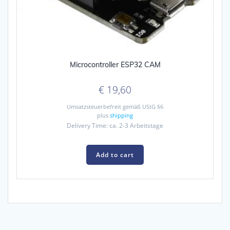
Microcontroller ESP32 CAM
€
19,60
Umsatzsteuerbefreit gemäß UStG §6
plus
shipping
Delivery Time: ca. 2-3 Arbeitstage
Add to cart