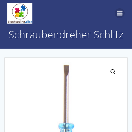
Skip
to
content
Schraubendreher Schlitz