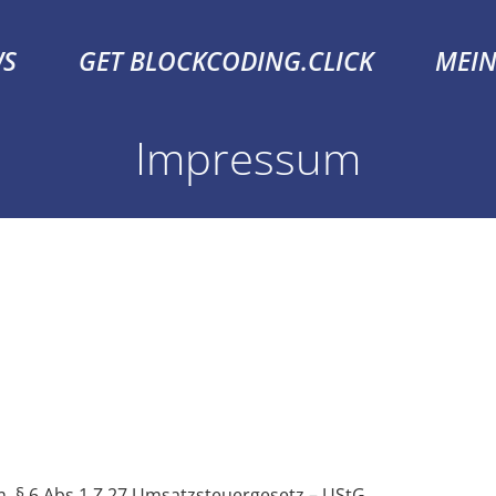
S
GET BLOCKCODING.CLICK
MEI
Impressum
. § 6
Abs
1
Z
27 Umsatzsteuergesetz – UStG