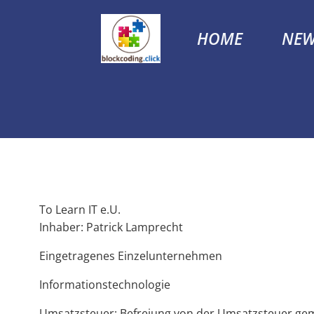
Skip
to
HOME
NEW
content
To Learn IT e.U.
Inhaber: Patrick Lamprecht
Eingetragenes Einzelunternehmen
Informationstechnologie
Umsatzsteuer: Befreiung von der Umsatzsteuer gem