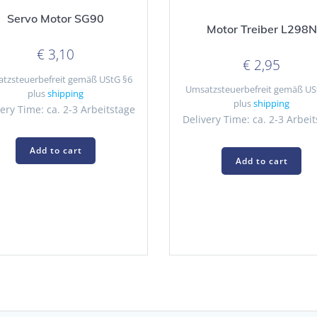
Servo Motor SG90
Motor Treiber L298N
€
3,10
€
2,95
tzsteuerbefreit gemäß UStG §6
Umsatzsteuerbefreit gemäß US
plus
shipping
plus
shipping
ery Time: ca. 2-3 Arbeitstage
Delivery Time: ca. 2-3 Arbei
Add to cart
Add to cart