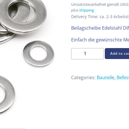
Umsatzsteuerbefreit gemäß UStG
plus
shipping
Delivery Time: ca. 2-3 Arbeits
Beilagscheibe Edelstahl D
Einfach die gewünschte M
Beilagscheibe
Add to ca
Edelstahl
DIN934
304
Categories:
Bauteile
,
Befes
quantity