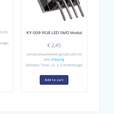
tG §6
KY-009 RGB LED SMD Modul
tstage
€
2,45
Umsatzsteuerbefreit gemäß UStG §6
plus
shipping
Delivery Time: ca. 2-3 Arbeitstage
Add to cart