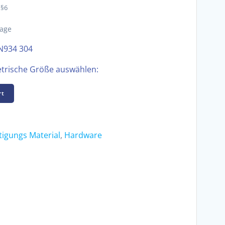
 §6
tage
IN934 304
etrische Größe auswählen:
rt
tigungs Material
,
Hardware