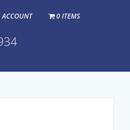
N ACCOUNT
0 ITEMS
N934