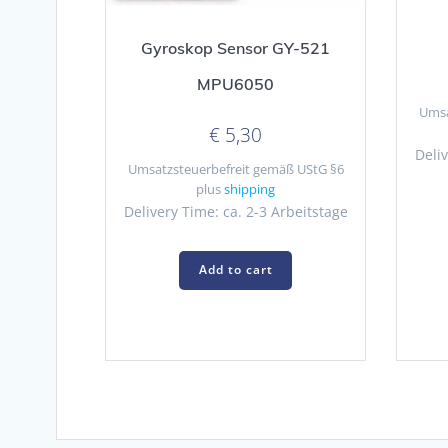
Gyroskop Sensor GY-521
MPU6050
Umsa
€
5,30
Deliv
Umsatzsteuerbefreit gemäß UStG §6
plus
shipping
Delivery Time: ca. 2-3 Arbeitstage
Add to cart