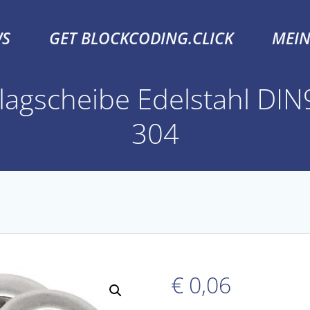
S
GET BLOCKCODING.CLICK
MEI
lagscheibe Edelstahl DI
304
€
0,06