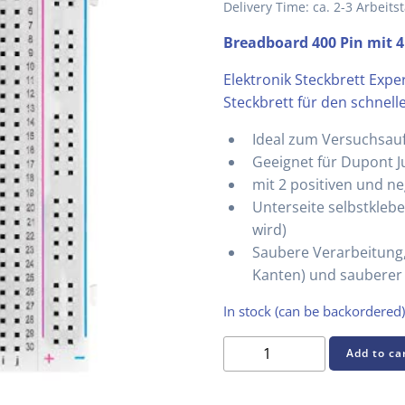
Delivery Time: ca. 2-3 Arbeits
Breadboard 400 Pin mit 
Elektronik Steckbrett Exp
Steckbrett für den schnell
Ideal zum Versuchsauf
Geeignet für Dupont 
mit 2 positiven und ne
Unterseite selbstkleb
wird)
Saubere Verarbeitung,
Kanten) und sauberer 
In stock (can be backordered)
Breadboard
Add to ca
400
Pin