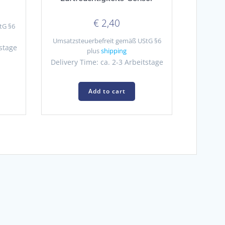
€
2,40
tG §6
Umsatzsteuerbefreit gemäß UStG §6
tstage
plus
shipping
Delivery Time: ca. 2-3 Arbeitstage
Add to cart