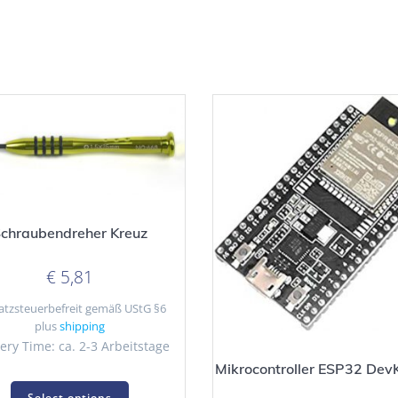
chraubendreher Kreuz
€
5,81
tzsteuerbefreit gemäß UStG §6
plus
shipping
ery Time: ca. 2-3 Arbeitstage
Mikrocontroller ESP32 Dev
This
Select options