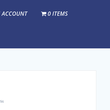
N ACCOUNT
0 ITEMS
 §6