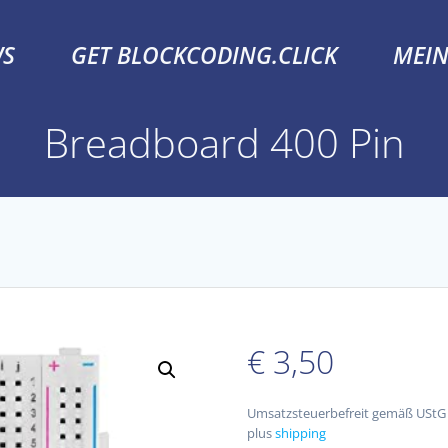
S
GET BLOCKCODING.CLICK
MEI
Breadboard 400 Pin
€
3,50
Umsatzsteuerbefreit gemäß UStG
plus
shipping