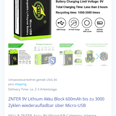
Umsatzsteuerbefreit gemäß UStG §6
plus
shipping
Delivery Time: ca. 2-3 Arbeitstage
ZNTER 9V Lithium Akku Block 600mAh bis zu 3000
Zyklen wiederaufladbar über Micro-USB
SKU:
P-ZNTER-Accu-9V-MicroUSB
Category:
Interne