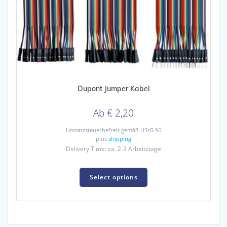
Dupont Jumper Kabel
Ab
€
2,20
Umsatzsteuerbefreit gemäß UStG §6
plus
shipping
Delivery Time: ca. 2-3 Arbeitstage
This
product
Select options
has
multiple
variants.
The