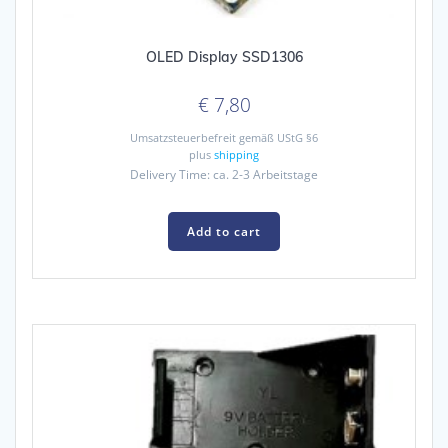
OLED Display SSD1306
€
7,80
Umsatzsteuerbefreit gemäß UStG §6
plus
shipping
Delivery Time: ca. 2-3 Arbeitstage
Add to cart