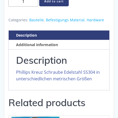
Add to cart
Kreuz
Schraube
Edelstahl
Categories:
Bauteile
,
Befestigungs Material
,
Hardware
SS304
quantity
Description
Additional information
Description
Phillips Kreuz Schraube Edelstahl SS304 in
unterschiedlichen metrischen Größen
Related products