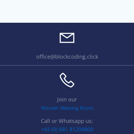
options
may
be
chosen
on
the
product
page
office@blockcoding.click
Join our
Wonder Meeting Room
Call or Whatsapp us:
+43 (0) 681 81204800