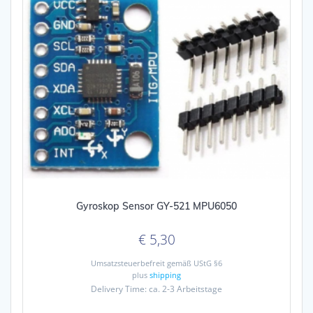
Gyroskop Sensor GY-521 MPU6050
€
5,30
Umsatzsteuerbefreit gemäß UStG §6
plus
shipping
Delivery Time: ca. 2-3 Arbeitstage