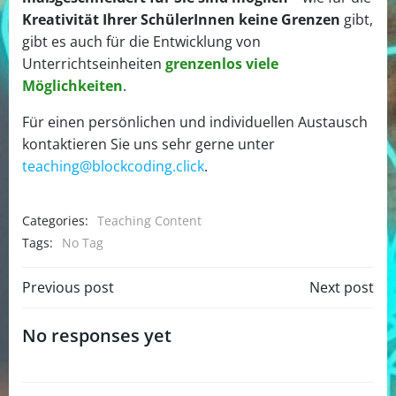
Kreativität Ihrer SchülerInnen keine Grenzen
gibt,
gibt es auch für die Entwicklung von
Unterrichtseinheiten
grenzenlos viele
Möglichkeiten
.
Für einen persönlichen und individuellen Austausch
kontaktieren Sie uns sehr gerne unter
teaching@blockcoding.click
.
Categories:
Teaching Content
Tags:
No Tag
Post
Post
Previous post
Next post
navigation
navigation
No responses yet