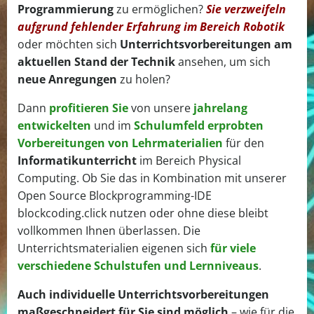
Programmierung
zu ermöglichen?
Sie verzweifeln
aufgrund fehlender Erfahrung im Bereich Robotik
oder möchten sich
Unterrichtsvorbereitungen am
aktuellen Stand der Technik
ansehen, um sich
neue Anregungen
zu holen?
Dann
profitieren Sie
von unsere
jahrelang
entwickelten
und im
Schulumfeld erprobten
Vorbereitungen von Lehrmaterialien
für den
Informatikunterricht
im Bereich Physical
Computing. Ob Sie das in Kombination mit unserer
Open Source Blockprogramming-IDE
blockcoding.click nutzen oder ohne diese bleibt
vollkommen Ihnen überlassen. Die
Unterrichtsmaterialien eigenen sich
für viele
verschiedene Schulstufen und Lernniveaus
.
Auch individuelle Unterrichtsvorbereitungen
maßgeschneidert für Sie sind möglich
– wie für die