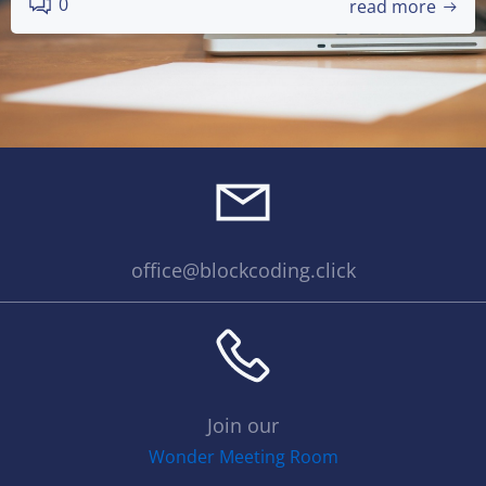
0
read more
office@blockcoding.click
Join our
Wonder Meeting Room