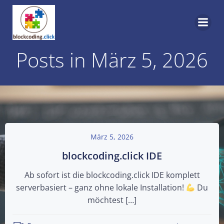
Skip
to
content
Posts in März 5, 2026
März 5, 2026
blockcoding.click IDE
Ab sofort ist die blockcoding.click IDE komplett
serverbasiert – ganz ohne lokale Installation!
Du
möchtest […]