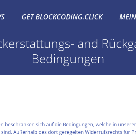
S
GET BLOCKCODING.CLICK
MEI
kerstattungs- and Rück
Bedingungen
 beschränken sich auf die Bedingungen, welche in unsere
 sind. Außerhalb des dort geregelten Widerrufsrechts für P