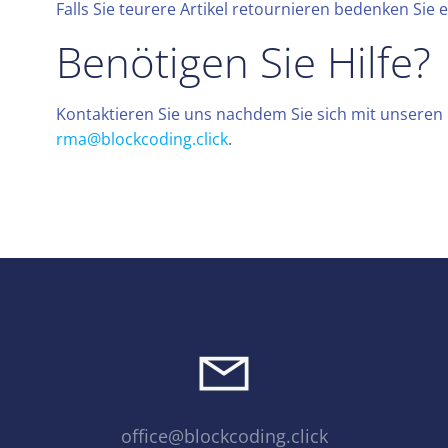
Falls Sie teurere Artikel retournieren bedenken Sie
Benötigen Sie Hilfe?
Kontaktieren Sie uns nachdem Sie sich mit unsere
rma@blockcoding.click
.
office@blockcoding.click