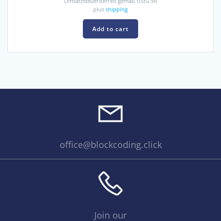
Umsatzsteuerbefreit gemäß UStG §6
plus
shipping
Add to cart
office@blockcoding.click
Join our