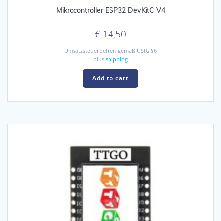
Mikrocontroller ESP32 DevKitC V4
€
14,50
Umsatzsteuerbefreit gemäß UStG §6
plus
shipping
Add to cart