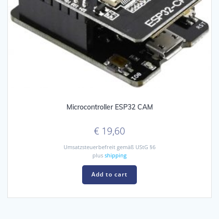
Microcontroller ESP32 CAM
€
19,60
Umsatzsteuerbefreit gemäß UStG §6
plus
shipping
Add to cart