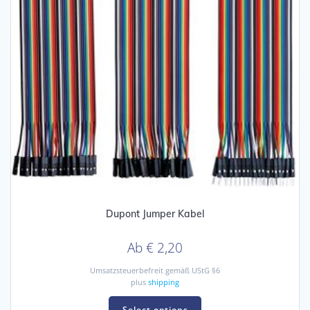
Dupont Jumper Kabel
Ab
€
2,20
Umsatzsteuerbefreit gemäß UStG §6
plus
shipping
This
product
Select options