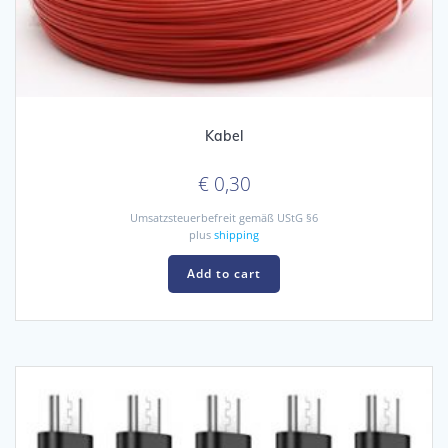
Kabel
€
0,30
Umsatzsteuerbefreit gemäß UStG §6
plus
shipping
Add to cart