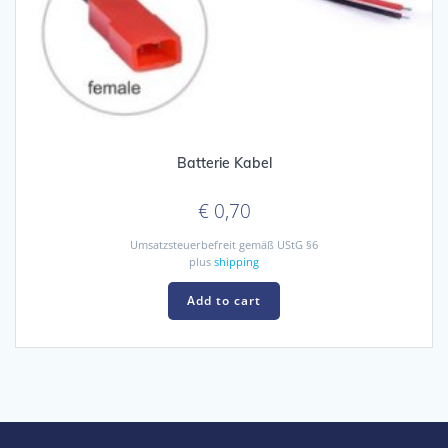
Batterie Kabel
€
0,70
Umsatzsteuerbefreit gemäß UStG §6
plus
shipping
Add to cart