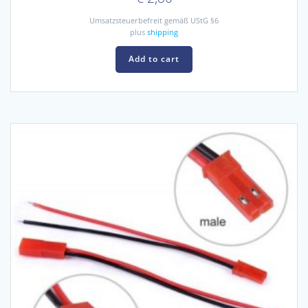
Umsatzsteuerbefreit gemäß UStG §6
plus
shipping
Add to cart